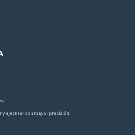
A
low
 y ejecutar con mayor precisión
.