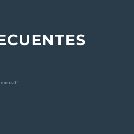
ECUENTES
omercial?