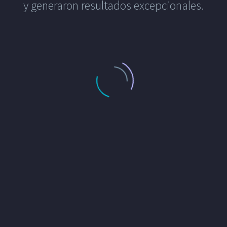
y generaron resultados excepcionales.
CASO DE ÉXITO: CVG – EXPANDIENDO HORIZONTES: EL ÉXITO DE CVG CONSTRUCTION MANAGEMENT EN LATINOAMÉRICA
CASO DE ÉXITO: GRON – TRANSFORMANDO LA PRESENCIA DIGITAL DE UNA EMPRESA CONSTRUCTORA EN COSTA RICA