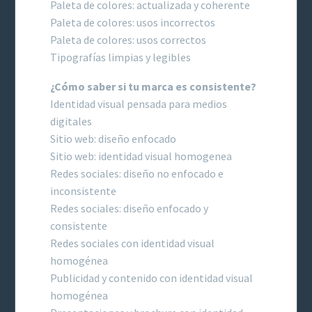
Paleta de colores: actualizada y coherente
Paleta de colores: usos incorrectos
Paleta de colores: usos correctos
Tipografías limpias y legibles
¿Cómo saber si tu marca es consistente?
Identidad visual pensada para medios
digitales
Sitio web: diseño enfocado
Sitio web: identidad visual homogenea
Redes sociales: diseño no enfocado e
inconsistente
Redes sociales: diseño enfocado y
consistente
Redes sociales con identidad visual
homogénea
Publicidad y contenido con identidad visual
homogénea