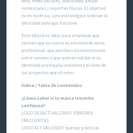
web, redes sociales, publicidad, piezas
comerciales y soportes físicos. El objetivo
no es estético, sino estratégico: ordenar la
identidad para que funcione.
Este eBook es ideal para empresas que
sienten que su marca no termina de verse
profesional, que perciben inconsistencias
entre canales o que quieren validar si su
identidad acompaña realmente el nivel de
los proyectos que ofrecen.
Índice / Tabla de Contenidos
¿Cómo saber si tu marca trasmite
confianza?
LOGO DESACTUALIZADO: ERRORES
FRECUENTES
LOGO ACTUALIZADO: buenas prácticas