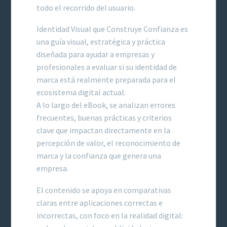
todo el recorrido del usuario.
Identidad Visual que Construye Confianza es
una guía visual, estratégica y práctica
diseñada para ayudar a empresas y
profesionales a evaluar si su identidad de
marca está realmente preparada para el
ecosistema digital actual.
A lo largo del eBook, se analizan errores
frecuentes, buenas prácticas y criterios
clave que impactan directamente en la
percepción de valor, el reconocimiento de
marca y la confianza que genera una
empresa.
El contenido se apoya en comparativas
claras entre aplicaciones correctas e
incorrectas, con foco en la realidad digital: